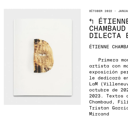
OCTOBER 2022 - JANUA
↖
ÉTIENN
CHAMBAUD
DILECTA 
ÉTIENNE CHAMB
Primera mo
artista con m
exposición pe
le dedicará e
LaM (Villeneu
octubre de 20
2023. Textos 
Chambaud, Fil
Tristan Garci
Mircand