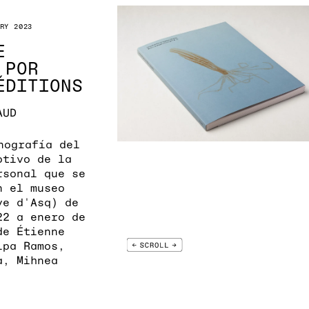
RY 2023
E
 POR
ÉDITIONS
AUD
nografía del
otivo de la
rsonal que se
n el museo
ve d'Asq) de
22 a enero de
de Étienne
ipa Ramos,
a, Mihnea