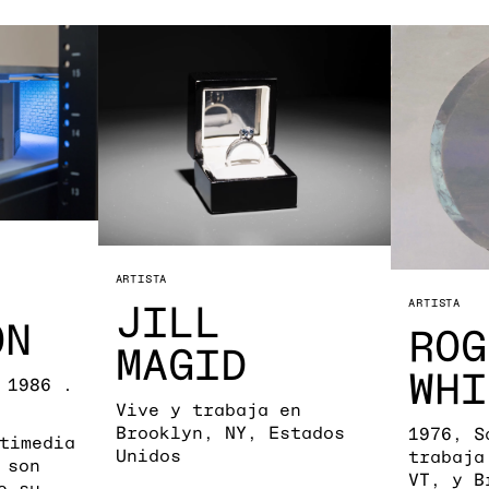
ARTISTA
JILL
ARTISTA
ON
ROG
MAGID
WHI
 1986 .
Vive y trabaja en
Brooklyn, NY, Estados
1976, S
timedia
Unidos
trabaja
 son
VT, y B
e su