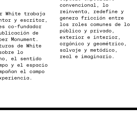
convencional, lo
reinventa, redefine y
r White trabaja
genera fricción entre
ntor y escritor,
los roles comunes de lo
es co-fundador
público y privado,
ublicación de
exterior e interior,
per Monument.
orgánico y geométrico,
turas de White
salvaje y metódico,
sobre lo
real e imaginario.
no, el sentido
mpo y el espacio
mpañan el campo
xperiencia.