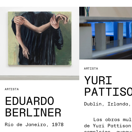
ARTISTA
YURI
PATTIS
ARTISTA
EDUARDO
Dublín, Irlanda,
BERLINER
Las obras mul
Río de Janeiro, 1978
de Yuri Pattison
complejas, aunqu