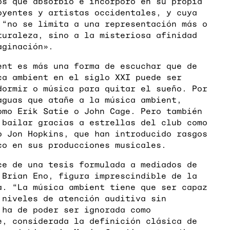
os que absorbió e incorporó en su propia
oyentes y artistas occidentales, y cuya
 “no se limita a una representación más o
turaleza, sino a la misteriosa afinidad
aginación».
ent es más una forma de escuchar que de
ca ambient en el siglo XXI puede ser
dormir o música para quitar el sueño. Por
aguas que atañe a la música ambient,
omo Erik Satie o John Cage. Pero también
 bailar gracias a estrellas del club como
o Jon Hopkins, que han introducido rasgos
co en sus producciones musicales.
ce de una tesis formulada a mediados de
 Brian Eno, figura imprescindible de la
a. “La música ambient tiene que ser capaz
 niveles de atención auditiva sin
 ha de poder ser ignorada como
e, considerada la definición clásica de