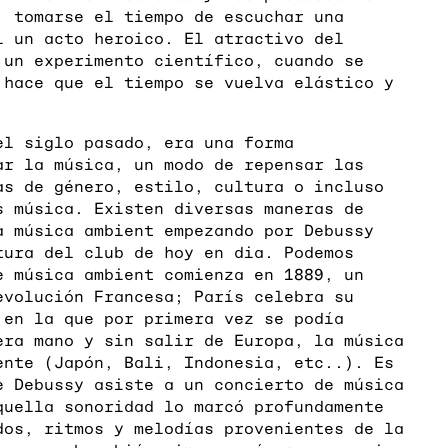
, tomarse el tiempo de escuchar una
i un acto heroico. El atractivo del
 un experimento científico, cuando se
 hace que el tiempo se vuelva elástico y
el siglo pasado, era una forma
ar la música, un modo de repensar las
as de género, estilo, cultura o incluso
s música. Existen diversas maneras de
a música ambient empezando por Debussy
tura del club de hoy en dia. Podemos
e música ambient comienza en 1889, un
evolución Francesa; París celebra su
 en la que por primera vez se podía
era mano y sin salir de Europa, la música
ente (Japón, Bali, Indonesia, etc..). Es
e Debussy asiste a un concierto de música
quella sonoridad lo marcó profundamente
dos, ritmos y melodías provenientes de la