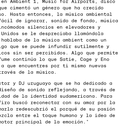
 en Ambient 1, Music for Airports, disco
que cimentó un género que ha crecido
so. Hasta entonces, la música ambiental
fácil de ignorar, sonido de fondo, música
incómodos silencios en elevadores y
 Unidos se le despreciaba llamándola
 hablaba de la música ambient como un
lgo que se puede infundir sutilmente y
icos sin ser percibidos. Algo que permite
fume continúa lo que Satie, Cage y Eno
 a que encuentres por ti mismo nuevas
través de la música.
ctor y DJ uruguayo que se ha dedicado a
diseño de sonido reflejando, a través de
idad de la identidad sudamericana. Para
firo buscó reconectar con su amor por la
marla redescubrió el porqué de su pasión
ezcla entre el toque humano y la idea de
motor principal de la emoción."