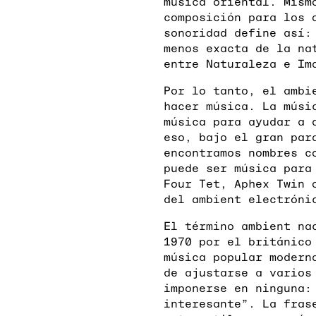
música oriental. Mism
composición para los 
sonoridad define así:
menos exacta de la na
entre Naturaleza e Im
Por lo tanto, el ambi
hacer música. La músi
música para ayudar a 
eso, bajo el gran par
encontramos nombres c
puede ser música para
Four Tet, Aphex Twin 
del ambient electróni
El término ambient na
1970 por el británico
música popular modern
de ajustarse a varios
imponerse en ninguna:
interesante”. La fras