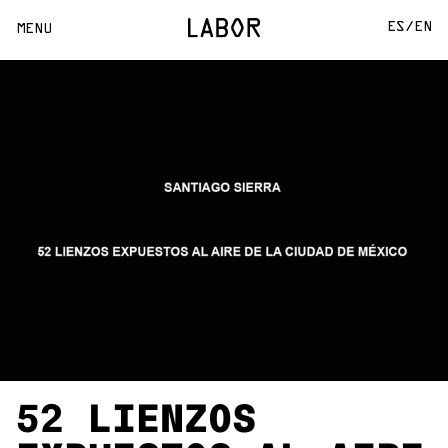
ES/
EN
MENU
52 LIENZOS